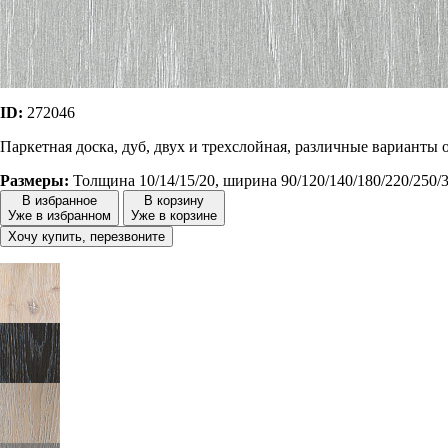
ID:
272046
Паркетная доска, дуб, двух и трехслойная, различные варианты 
Размеры:
Толщина 10/14/15/20, ширина 90/120/140/180/220/250/
В избранное
В корзину
Уже в избранном
Уже в корзине
Хочу купить, перезвоните